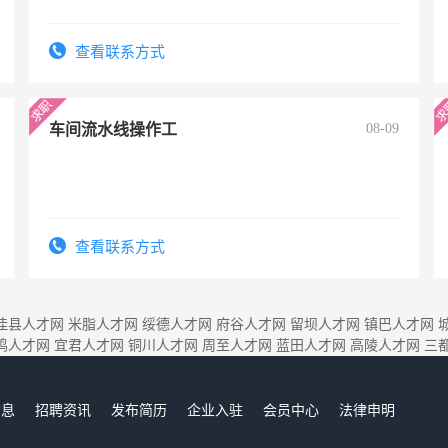
查看联系方式
车间流水线操作工
08-09
查看联系方式
佳县人才网
米脂人才网
绥德人才网
府谷人才网
留坝人才网
镇巴人才网
鸡人才网
宜君人才网
铜川人才网
周至人才网
蓝田人才网
高陵人才网
三
信息
招聘资讯
发布简历
企业入驻
会员中心
法律申明
们