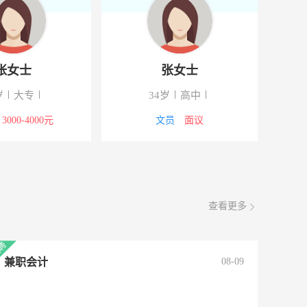
罗先生
林先生
50岁
高中
28岁
大专
技工/普工
4000-5000元
技工/普工
5000-8000元
查看更多
兼职会计
08-09