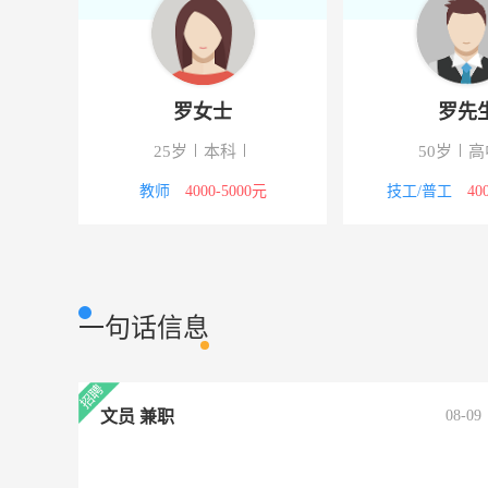
林先生
张女士
28岁
大专
19岁
大专
/普工
5000-8000元
文员
3000-4000元
一句话信息
文员 兼职
08-09