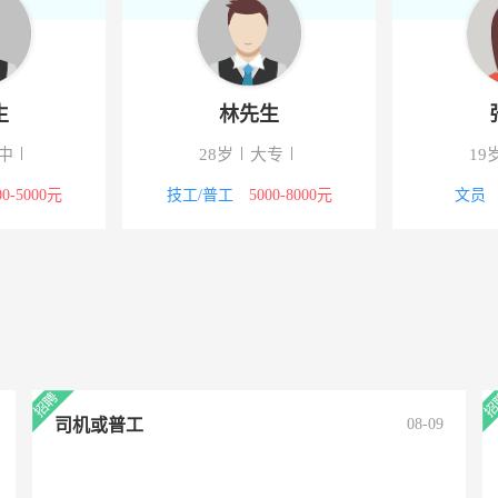
张女士
罗女士
34岁
高中
25岁
本科
文员
面议
教师
4000-5000元
司机或普工
08-09