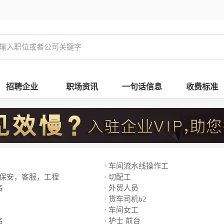
招聘企业
职场资讯
一句话信息
收费标准
· 车间流水线操作工
，保安，客服，工程
· 切配工
名
· 外贸人员
· 货车司机b2
· 车间女工
名
· 护士 前台